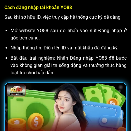
Cách đăng nhập tài khoản YO88
Sau khi sở hữu ID, việc truy cập hệ thống cực kỳ dễ dàng:
Mở website YO88 sau đó nhấn vào nút Đăng nhập ở
góc trên cùng.
Nhập thông tin: Điền tên ID và mật khẩu đã đăng ký.
Bắt đầu trải nghiệm: Nhấn Đăng nhập YO88 để bước
vào không gian giải trí sống động và thưởng thức hàng
loạt trò chơi hấp dẫn.