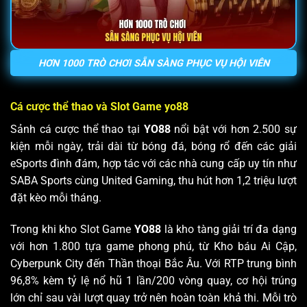
HƠN 1000 TRÒ CHƠI SẴN SÀNG PHỤC VỤ HỘI VIÊN
Cá cược thể thao và Slot Game
yo88
Sảnh cá cược thể thao tại
YO88
nổi bật với hơn 2.500 sự
kiện mỗi ngày, trải dài từ bóng đá, bóng rổ đến các giải
eSports đình đám, hợp tác với các nhà cung cấp uy tín như
SABA Sports cùng United Gaming, thu hút hơn 1,2 triệu lượt
đặt kèo mỗi tháng.
Trong khi kho Slot Game
YO88
là kho tàng giải trí đa dạng
với hơn 1.800 tựa game phong phú, từ Kho báu Ai Cập,
Cyberpunk City đến Thần thoại Bắc Âu. Với RTP trung bình
96,8% kèm tỷ lệ nổ hũ 1 lần/200 vòng quay, cơ hội trúng
lớn chỉ sau vài lượt quay trở nên hoàn toàn khả thi. Mỗi trò