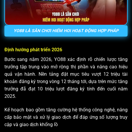
YO88 LÀ SÂN CHƠI HIẾM HOI HOẠT ĐỘNG HỢP PHÁP
Định hướng phát triển 2026
Bước sang năm 2026, YO88 xác định rõ chiến lược tăng
trưởng tập trung vào mở rộng thị phần và nâng cao hiệu
quả vận hành. Nền tảng đặt mục tiêu vượt 12 triệu tài
khoản đăng ký trong vòng 12 tháng tới, dựa trên mức tăng
trưởng đã đạt 10 triệu lượt đăng ký tính đến cuối năm
2025.
Kế hoạch bao gồm tăng cường hệ thống công nghệ, nâng
cấp bảo mật và xử lý giao dịch để đáp ứng số lượng truy
cập và giao dịch khổng lồ