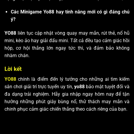
Các Minigame Yo88 hay tính năng mới có gì đáng chú
ý?
YO88
liên tục cập nhật vòng quay may mắn, rút thẻ, nổ hũ
mini, kèo ảo hay giải đấu mini. Tất cả đều tạo cảm giác hồi
hộp, cơ hội thắng lớn ngay tức thì, và đảm bảo không
nhàm chán.
Lời kết
YO88
chính là điểm đến lý tưởng cho những ai tìm kiếm
sân chơi giải trí trực tuyến uy tín,
yo88
bảo mật tuyệt đối và
đa dạng trải nghiệm. Hãy gia nhập ngay hôm nay để tận
hưởng những phút giây bùng nổ, thử thách may mắn và
chinh phục cảm giác chiến thắng theo cách riêng của bạn.