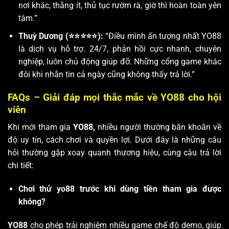
nơi khác, thắng ít, thủ tục rườm rà, giờ thì hoàn toàn yên
tâm.”
Thuỳ Dương (⭐⭐⭐⭐⭐):
“Điều mình ấn tượng nhất YO88
là dịch vụ hỗ trợ. 24/7, phản hồi cực nhanh, chuyên
nghiệp, luôn chủ động giúp đỡ. Những cổng game khác
đôi khi nhắn tin cả ngày cũng không thấy trả lời.”
FAQs – Giải đáp mọi thắc mắc về YO88 cho hội
viên
Khi mới tham gia
YO88,
nhiều người thường băn khoăn về
độ uy tín, cách chơi và quyền lợi. Dưới đây là những câu
hỏi thường gặp xoay quanh thương hiệu, cùng câu trả lời
chi tiết:
Chơi thử
yo88
trước khi dùng tiền tham gia được
không?
YO88
cho phép trải nghiệm nhiều game chế độ demo, giúp