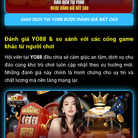
GIAO DỊCH TẠI YO88 ĐƯỢC ĐÁNH GIÁ RẤT CAO
Đánh giá YO88 & so sánh với các cổng game
khác từ người chơi
Hội viên tại
YO88
đều chia sẻ cảm giác an tâm, dịch vụ chu
đáo cùng kho trò chơi luôn cập nhật theo xu hướng mới.
Những đánh giá này chính là minh chứng cho uy tín và
chất lượng mà nền tảng mang lại: