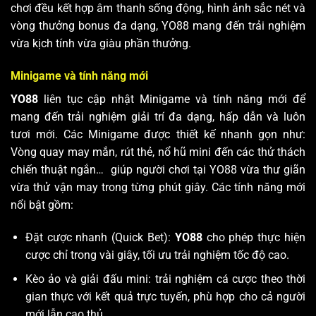
chơi đều kết hợp âm thanh sống động, hình ảnh sắc nét và
vòng thưởng bonus đa dạng, YO88 mang đến trải nghiệm
vừa kịch tính vừa giàu phần thưởng.
Minigame và tính năng mới
YO88
liên tục cập nhật Minigame và tính năng mới để
mang đến trải nghiệm giải trí đa dạng, hấp dẫn và luôn
tươi mới. Các Minigame được thiết kế nhanh gọn như:
Vòng quay may mắn, rút thẻ, nổ hũ mini đến các thử thách
chiến thuật ngắn… giúp người chơi tại YO88 vừa thư giãn
vừa thử vận may trong từng phút giây. Các tính năng mới
nổi bật gồm:
Đặt cược nhanh (Quick Bet):
YO88
cho phép thực hiện
cược chỉ trong vài giây, tối ưu trải nghiệm tốc độ cao.
Kèo ảo và giải đấu mini: trải nghiệm cá cược theo thời
gian thực với kết quả trực tuyến, phù hợp cho cả người
mới lẫn cao thủ.