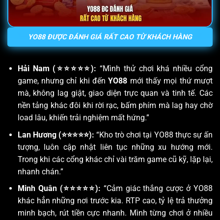
YO88 ĐƯỢC ĐÁNH GIÁ RẤT CAO TỪ KHÁCH HÀNG
Hải Nam (⭐⭐⭐⭐⭐):
“Mình thử chơi khá nhiều cổng
game, nhưng chỉ khi đến
YO88
mới thấy mọi thứ mượt
mà, không lag giật, giao diện trực quan và tinh tế. Các
nền tảng khác đôi khi rời rạc, bấm phím mà lag hay chờ
load lâu, khiến trải nghiệm mất hứng.”
Lan Hương (⭐⭐⭐⭐⭐):
“Kho trò chơi tại YO88 thực sự ấn
tượng, luôn cập nhật liên tục những xu hướng mới.
Trong khi các cổng khác chỉ vài trăm game cũ kỹ, lặp lại,
nhanh chán.”
Minh Quân (⭐⭐⭐⭐⭐):
“Cảm giác thắng cược ở YO88
khác hẳn những nơi trước kia. RTP cao, tỷ lệ trả thưởng
minh bạch, rút tiền cực nhanh. Mình từng chơi ở nhiều