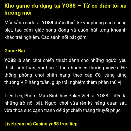
Kho game đa dạng tại YO88 – Từ cổ điển tới xu
hướng mới
Mỗi sảnh chơi tại
YO88
được thiết kế với phong cách riêng
biệt, tạo cảm giác sống động và cuốn hút từng khoảnh
khắc trải nghiệm. Các sảnh nổi bật gồm:
Game Bài
YO88
là sân chơi chiến thuật dành cho những người yêu
thích tính toán, với hơn 1 triệu hội viên thường xuyên. Hệ
thống phòng chơi phân hạng theo cấp độ, cùng tặng
thưởng VIP hàng tuần, giúp trải nghiệm thêm phần thú vị.
Tiến Lên, Phỏm, Mậu Binh hay Poker Việt tại YO88 … đều là
những trò nổi bật. Người chơi vừa rèn kỹ năng quan sát,
vừa thỏa sức cạnh tranh để đạt chiến thắng thuyết phục.
Livetream và Casino
yo88
trực tiếp