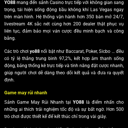
YO88
mang đến sảnh Casino trực tiếp với không gian sang
trọng, tái hiện sống động bầu không khí Las Vegas ngay
trên màn hình. Hệ thống vận hành hơn 350 bàn mở 24/7,
livestream 4K sắc nét cùng hơn 200 dealer thật phục vụ
liên tục, đảm bảo mọi ván cược đều minh bạch và công
bằng.
Các trò chơi
yo88
nổi bật như Baccarat, Poker, Sicbo … đều
có tỷ lệ thắng trung bình 97,2%, kết hợp âm thanh sống
động, bảng thống kê trực tiếp và tính năng đặt cược nhanh,
giúp người chơi dễ dàng theo dõi kết quả và đưa ra quyết
định.
Game may rủi nhanh
Sảnh Game May Rủi Nhanh tại
YO88
là điểm nhấn cho
những ai thích trải nghiệm tốc độ và sự bất ngờ. Hơn 500
trò chơi được thiết kế để kết thúc chỉ trong vài giây.