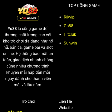
TOP CỔNG GAME
Rikvip
Go88
Yo88
là cổng game đổi
Hitclub
thưởng chất lượng cao với
kho trò chơi đa dạng như nổ
Sunwin
hũ, bắn cá, game bài và slot
online. Hệ thống bảo mật an
toàn, giao dịch nhanh chóng
cùng nhiều chương trình
khuyến mãi hấp dẫn mỗi
ngày dành cho thành viên
mới và lâu năm.
Trò chơi
Liên Hệ
Website :